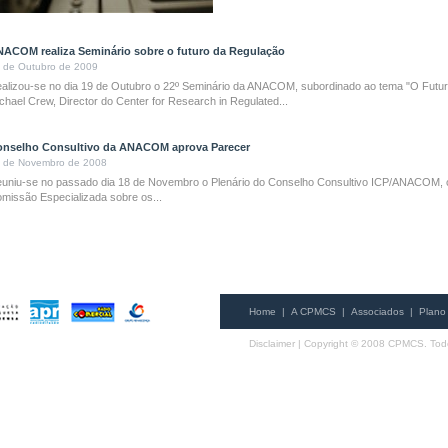
ACOM realiza Seminário sobre o futuro da Regulação
 de Outubro de 2009
alizou-se no dia 19 de Outubro o 22º Seminário da ANACOM, subordinado ao tema "O Futur
chael Crew, Director do Center for Research in Regulated...
nselho Consultivo da ANACOM aprova Parecer
 de Novembro de 2008
uniu-se no passado dia 18 de Novembro o Plenário do Conselho Consultivo ICP/ANACOM, com
missão Especializada sobre os...
Home
|
A CPMCS
|
Associados
|
Plano 
Disclaimer
| Copyright © 2008 CPMCS. Todo