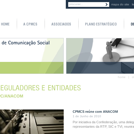
mapa do site
l
home
|
d
PC/ANACOM
CPMCS reúne com ANACOM
1 de Junho de 2010
Por iniciativa da Confederação, uma dele
representantes da RTP, SIC e TVI, reuni