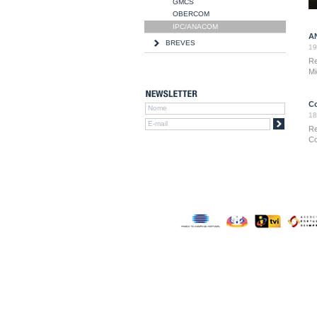
GMCS
OBERCOM
IPC/ANACOM
AN
BREVES
19
Re
Mi
Co
18
Re
Co