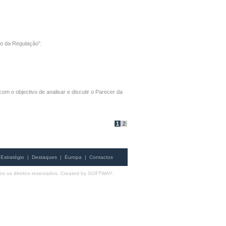
o da Regulação".
 o objectivo de analisar e discutir o Parecer da
1
2
Estratégio
|
Destaques
|
Europa
|
Contactos
s os direitos reservados. Created by
SOFTWAY
.