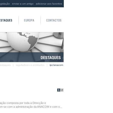
egislação
enviar a um amigo
adicionar aos favoritos
estaques
|
reguladores e entidades
|
ipc/anacom
1
2
gação composta por toda a Direcção e
ram-se com a administração da ANACOM e com o...