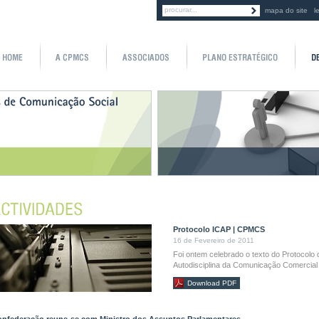
mapa do site
l
Protocolo ICAP | CPMCS
16 de Fevereiro de 2011
Foi ontem celebrado o texto do Protocolo 
Autodisciplina da Comunicação Comercia
Download PDF