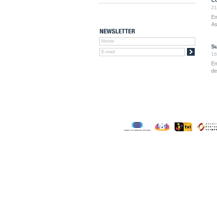
Co
21
Em
As
Su
16
Em
de