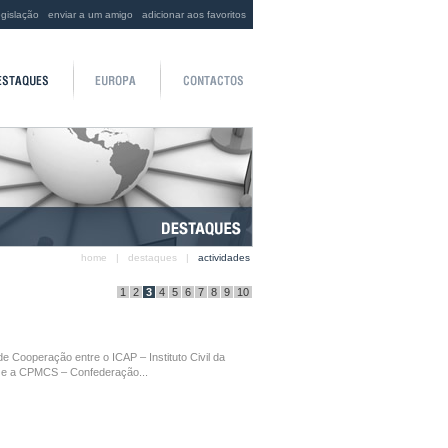
egislação
enviar a um amigo
adicionar aos favoritos
home
|
destaques
|
actividades
1
2
3
4
5
6
7
8
9
10
de Cooperação entre o ICAP – Instituto Civil da
l e a CPMCS – Confederação...