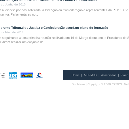
nfederação reune-se com Ministro dos Assuntos Parlamentares
 de Junho de 2010
 audiência por nós solicitada, a Direcção da Confederação e representantes da RTP, SIC e
suntos Parlamentares no...
premo Tribunal de Justiça e Confederação acordam plano de formação
 de Maio de 2010
 seguimento a uma primeira reunião realizada em 16 de Março deste ano, o Presidente do 
cidiram realizar um conjunto de...
Home
|
A CPMCS
|
Associados
|
Plano 
Disclaimer
| Copyright © 2008 CPMCS. Todo