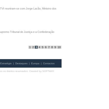
 TVI reuniram-se com Jorge Lacão, Ministro dos
Supremo Tribunal de Justiça e a Confederação
1
2
3
4
5
6
7
8
9
10
Estratégio
|
Destaques
|
Europa
|
Contactos
s os direitos reservados. Created by
SOFTWAY
.