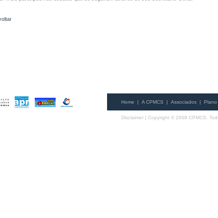
voltar
Home
|
A CPMCS
|
Associados
|
Plano 
Disclaimer
| Copyright © 2008 CPMCS. Todo