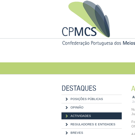
A
POSIÇÕES PÚBLICAS
2
OPINIÃO
Nu
Ju
ACTIVIDADES
Fo
REGULADORES E ENTIDADES
O
BREVES
A 