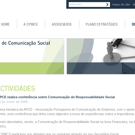
mapa do site
l
PCE realiza conferência sobre Comunicação de Responsabilidade Social
4 de Junho de 2008
ma iniciativa da APCE – Associação Portuguesa de Comunicação de Empresa, com o apoio d
nho, uma conferência que tinha como objectivo a troca de experiências sobre a importânci
ram abordados, assim, a Comunicação de Responsabilidade Social na área Financeira, na ár
NGs.
CPMCS participou nos debates que se seguiram através do seu Secretário-Geral.