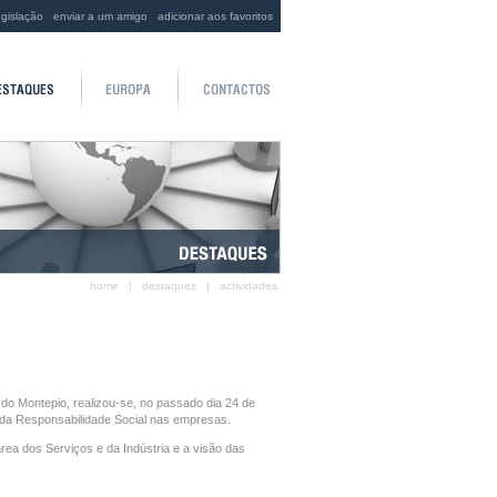
egislação
enviar a um amigo
adicionar aos favoritos
home
|
destaques
|
actividades
o Montepio, realizou-se, no passado dia 24 de
a da Responsabilidade Social nas empresas.
ea dos Serviços e da Indústria e a visão das